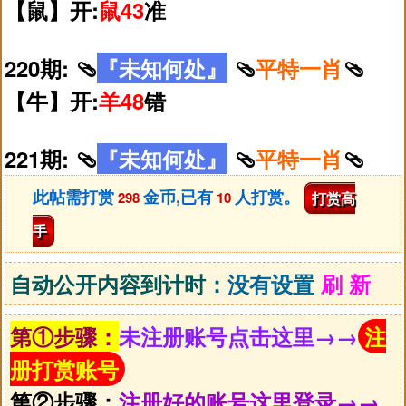
【鼠】开:
鼠43
准
220期: 🩴
『未知何处』
🩴
平特一肖
🩴
【牛】开:
羊48
错
221期: 🩴
『未知何处』
🩴
平特一肖
🩴
此帖需打赏
金币,已有
人打赏。
298
10
打赏高
手
自动公开内容到计时：
没有设置
刷 新
第①步骤：
未注册账号点击这里→→
注
册打赏账号
第②步骤：
注册好的账号这里登录→→