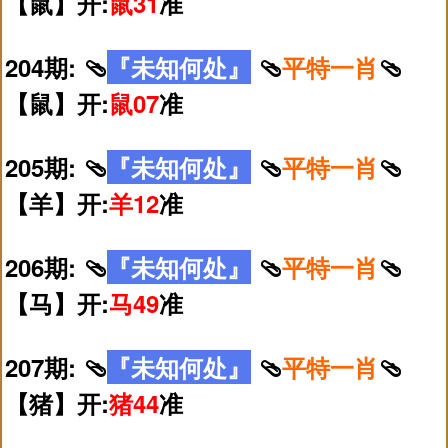
【鼠】开:
鼠31
准
204期: 🩴
『未知何处』
🩴
平特一肖
🩴
【鼠】开:
鼠07
准
205期: 🩴
『未知何处』
🩴
平特一肖
🩴
【羊】开:
羊12
准
206期: 🩴
『未知何处』
🩴
平特一肖
🩴
【马】开:
马49
准
207期: 🩴
『未知何处』
🩴
平特一肖
🩴
【猪】开:
猪44
准