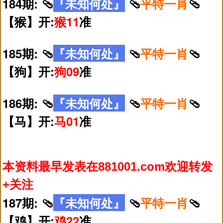
184期: 🩴
『未知何处』
🩴
平特一肖
🩴
【猴】开:
猴11
准
185期: 🩴
『未知何处』
🩴
平特一肖
🩴
【狗】开:
狗09
准
186期: 🩴
『未知何处』
🩴
平特一肖
🩴
【马】开:
马01
准
本资料最早发表在881001.com欢迎转发
+关注
187期: 🩴
『未知何处』
🩴
平特一肖
🩴
【鸡】开:
鸡22
准