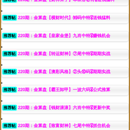
220期：金算盘【横财时代】⒃码中特🎖️送钱猛料
推荐帖
220期：金算盘【皇家金堡】九肖中特🎖️赚钱机会
推荐帖
220期：金算盘【转运财神】⑦尾中特🎖️期期实战
推荐帖
220期：金算盘【澳彩风格】②头⑩码🎖️期期实战
推荐帖
220期：金算盘【霸王卸甲】一波六码🎖️公式推算
推荐帖
220期：金算盘【钱财滚滚】六肖中特🎖️更新中奖
推荐帖
220期：金算盘【致富财神】七尾中特🎖️抓住机会
推荐帖