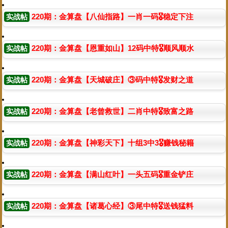
220期：金算盘【八仙指路】一肖一码🎖️稳定下注
实战帖
220期：金算盘【恩重如山】12码中特🎖️顺风顺水
实战帖
220期：金算盘【天城破庄】③码中特🎖️发财之道
实战帖
220期：金算盘【老曾救世】二肖中特🎖️致富之路
实战帖
220期：金算盘【神彩天下】十组3中3🎖️赚钱秘籍
实战帖
220期：金算盘【满山红叶】一头五码🎖️重金铲庄
实战帖
220期：金算盘【诸葛心经】③尾中特🎖️送钱猛料
实战帖