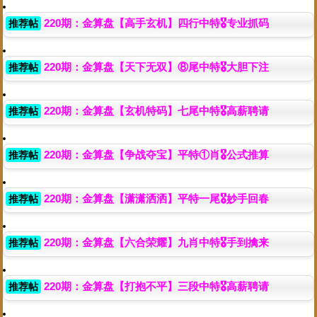
220期：金算盘【高手玄机】四行中特🎖️专业抓码
推荐帖
220期：金算盘【天下无双】⑧尾中特🎖️大胆下注
推荐帖
220期：金算盘【玄机特码】七尾中特🎖️高薪聘请
推荐帖
220期：金算盘【争战夺宝】平特①肖🎖️公式推算
推荐帖
220期：金算盘【潇潇洒洒】平特一尾🎖️妙手回春
推荐帖
220期：金算盘【六合荣耀】九肖中特🎖️手到擒来
推荐帖
220期：金算盘【打抱不平】三段中特🎖️高薪聘请
推荐帖