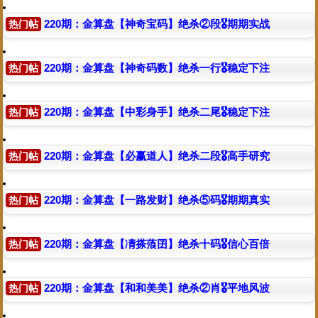
220期：金算盘【神奇宝码】绝杀②段🎖️期期实战
热门帖
220期：金算盘【神奇码数】绝杀一行🎖️稳定下注
热门帖
220期：金算盘【中彩身手】绝杀二尾🎖️稳定下注
热门帖
220期：金算盘【必赢道人】绝杀二段🎖️高手研究
热门帖
220期：金算盘【一路发财】绝杀⑤码🎖️期期真实
热门帖
220期：金算盘【凊搽蒗囝】绝杀十码🎖️信心百倍
热门帖
220期：金算盘【和和美美】绝杀②肖🎖️平地风波
热门帖
在线客服
💬