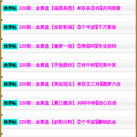
220期：金算盘【福星高照】单双各③肖🎖️共同致富
推荐帖
220期：金算盘【发财彩福】③个半波🎖️千万富翁
推荐帖
220期：金算盘【像梦一场】⑤尾⑩码🎖️专业抓码
推荐帖
220期：金算盘【手急眼快】⑦肖中特🎖️完美中奖
推荐帖
220期：金算盘【美如冠玉】单双主三肖🎖️圆梦六合
推荐帖
220期：金算盘【夏已微凉】30码中特🎖️信心百倍
推荐帖
220期：金算盘【妙彩出料】②个半波🎖️赚钱机会
推荐帖