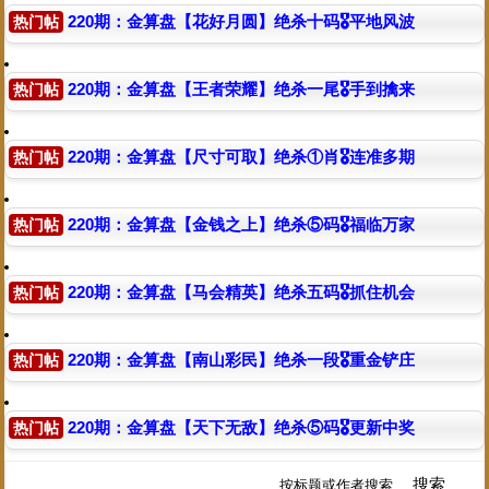
连接中...
220期：金算盘【花好月圆】绝杀十码🎖️平地风波
热门帖
正在连接客服...
220期：金算盘【王者荣耀】绝杀一尾🎖️手到擒来
热门帖
220期：金算盘【尺寸可取】绝杀①肖🎖️连准多期
热门帖
220期：金算盘【金钱之上】绝杀⑤码🎖️福临万家
热门帖
220期：金算盘【马会精英】绝杀五码🎖️抓住机会
热门帖
220期：金算盘【南山彩民】绝杀一段🎖️重金铲庄
热门帖
🖼️
🎙 按住说话
220期：金算盘【天下无敌】绝杀⑤码🎖️更新中奖
热门帖