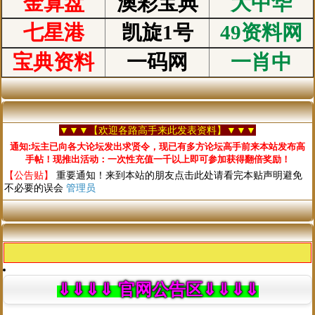
金算盘
澳彩宝典
大中华
七星港
凯旋1号
49资料网
宝典资料
一码网
一肖中
▼▼▼【欢迎各路高手来此发表资料】▼▼▼
通知:坛主已向各大论坛发出求贤令，现已有多方论坛高手前来本站发布高
手帖！现推出活动：一次性充值一千以上即可参加获得翻倍奖励！
【公告贴】
重要通知！来到本站的朋友点击此处请看完本贴声明避免
不必要的误会
管理员
⇓⇓⇓⇓ 官网公告区⇓⇓⇓⇓