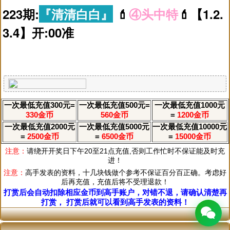
223期:
『清清白白』
💄
④头中特
💄【1.2.
3.4】开:00准
一次最低充值300元=
一次最低充值500元=
一次最低充值1000元
330金币
560金币
=
1200金币
一次最低充值2000元
一次最低充值5000元
一次最低充值10000元
=
2500金币
=
6500金币
=
15000金币
🖼️
🎙 按住说话
注意：
请绕开开奖日下午20至21点充值,否则工作忙时不保证能及时充
进！
注意：
高手发表的资料，十几块钱做个参考不保证百分百正确。考虑好
后再充值，充值后将不受理退款！
打赏后会自动扣除相应金币到高手账户，对错不退，请确认清楚再
打赏， 打赏后就可以看到高手发表的资料！