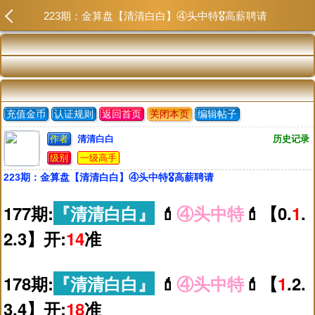
223期：金算盘【清清白白】④头中特🎖️高薪聘请
充值金币
认证规则
返回首页
关闭本页
编辑帖子
作者
清清白白
历史记录
级别
一级高手
223期：金算盘【清清白白】④头中特🎖️高薪聘请
177期:
『清清白白』
💄
④头中特
💄【0.
1
.
2.3】开:
14
准
178期:
『清清白白』
💄
④头中特
💄【
1
.2.
3.4】开:
18
准