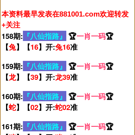
本资料最早发表在881001.com欢迎转发
+关注
158期:
『八仙指路』
🏆
一肖一码
🏆
【
兔
】【
16
】开:
兔16
准
159期:
『八仙指路』
🏆
一肖一码
🏆
【
龙
】【
39
】开:
龙39
准
160期:
『八仙指路』
🏆
一肖一码
🏆
【
蛇
】【
02
】开:
蛇02
准
161期:
『八仙指路』
🏆
一肖一码
🏆