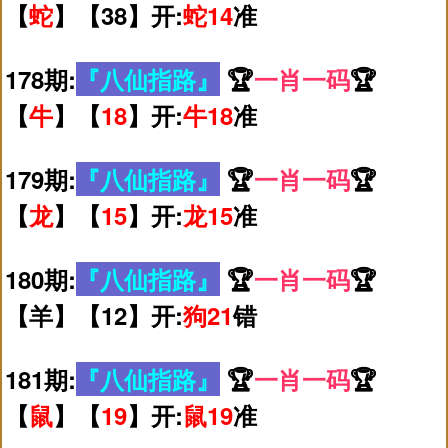
【
蛇
】【38】开:
蛇14
准
178期:
『八仙指路』
🏆
一肖一码
🏆
【
牛
】【
18
】开:
牛18
准
179期:
『八仙指路』
🏆
一肖一码
🏆
【
龙
】【
15
】开:
龙15
准
180期:
『八仙指路』
🏆
一肖一码
🏆
【羊】【12】开:
狗21
错
181期:
『八仙指路』
🏆
一肖一码
🏆
【
鼠
】【
19
】开:
鼠19
准