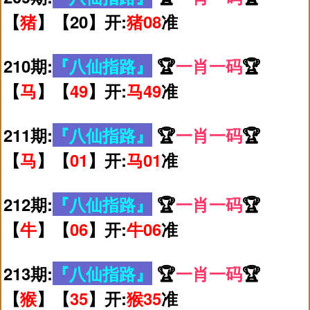
【
猪
】【20】开:
猪08
准
210期:
『八仙指路』
🏆
一肖一码
🏆
【
马
】【
49
】开:
马49
准
211期:
『八仙指路』
🏆
一肖一码
🏆
【
马
】【
01
】开:
马01
准
212期:
『八仙指路』
🏆
一肖一码
🏆
【
牛
】【
06
】开:
牛06
准
213期:
『八仙指路』
🏆
一肖一码
🏆
【
猴
】【
35
】开:
猴35
准