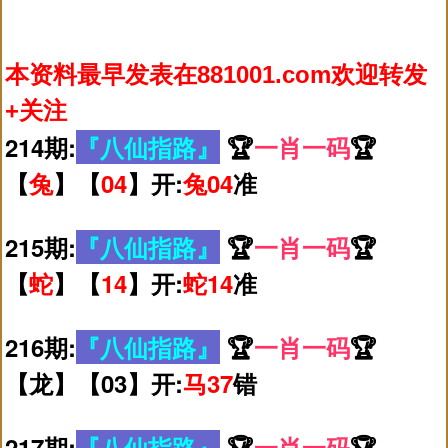
本资料最早发表在881001.com欢迎转发
+关注
214期:
『八仙指路』
🏆
一肖一码
🏆
【
兔
】【
04
】开:
兔04
准
215期:
『八仙指路』
🏆
一肖一码
🏆
【
蛇
】【
14
】开:
蛇14
准
216期:
『八仙指路』
🏆
一肖一码
🏆
【龙】【03】开:
马37
错
217期:
『八仙指路』
🏆
一肖一码
🏆