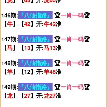
146期:
『八仙指路』
🏆
一肖一码
🏆
【
牛
】【
42
】开:
牛42
准
147期:
『八仙指路』
🏆
一肖一码
🏆
【
马
】【
13
】开:
马13
准
148期:
『八仙指路』
🏆
一肖一码
🏆
【
羊
】【12】开:
羊48
准
149期:
『八仙指路』
🏆
一肖一码
🏆
【
龙
】【
27
】开:
龙27
准