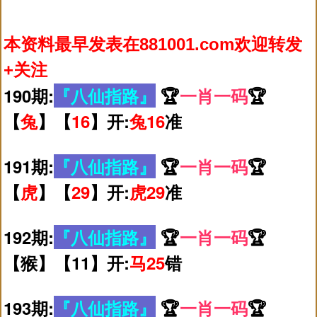
本资料最早发表在881001.com欢迎转发
+关注
190期:
『八仙指路』
🏆
一肖一码
🏆
【
兔
】【
16
】开:
兔16
准
191期:
『八仙指路』
🏆
一肖一码
🏆
【
虎
】【
29
】开:
虎29
准
192期:
『八仙指路』
🏆
一肖一码
🏆
【猴】【11】开:
马25
错
193期:
『八仙指路』
🏆
一肖一码
🏆