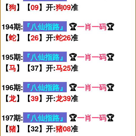
【
狗
】【
09
】开:
狗09
准
194期:
『八仙指路』
🏆
一肖一码
🏆
【
蛇
】【
26
】开:
蛇26
准
195期:
『八仙指路』
🏆
一肖一码
🏆
【
马
】【37】开:
马25
准
196期:
『八仙指路』
🏆
一肖一码
🏆
【
龙
】【
39
】开:
龙39
准
197期:
『八仙指路』
🏆
一肖一码
🏆
【
猪
】【32】开:
猪08
准