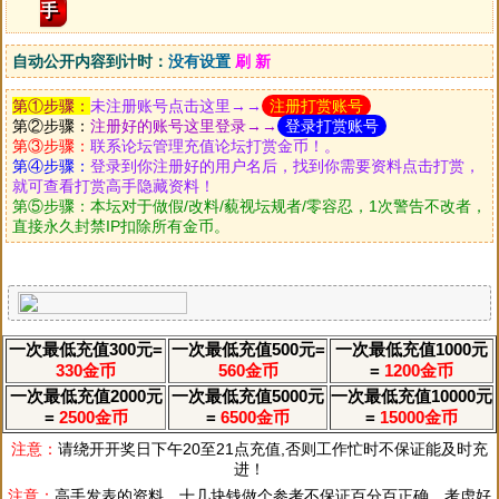
手
在线客服
💬
连接中...
自动公开内容到计时：
没有设置
刷 新
正在连接客服...
第①步骤：
未注册账号点击这里→→
注册打赏账号
第②步骤：
注册好的账号这里登录→→
登录打赏账号
第③步骤：
联系论坛管理充值论坛打赏金币！。
第④步骤：
登录到你注册好的用户名后，找到你需要资料点击打赏，
就可查看打赏高手隐藏资料！
第⑤步骤：本坛对于做假/改料/藐视坛规者/零容忍，1次警告不改者，
直接永久封禁IP扣除所有金币。
一次最低充值300元=
一次最低充值500元=
一次最低充值1000元
330金币
560金币
=
1200金币
一次最低充值2000元
一次最低充值5000元
一次最低充值10000元
=
2500金币
=
6500金币
=
15000金币
🖼️
🎙 按住说话
注意：
请绕开开奖日下午20至21点充值,否则工作忙时不保证能及时充
进！
注意：
高手发表的资料，十几块钱做个参考不保证百分百正确。考虑好