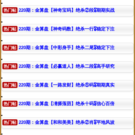
220期：金算盘【神奇宝码】绝杀②段🎖️期期实战
热门帖
220期：金算盘【神奇码数】绝杀一行🎖️稳定下注
热门帖
220期：金算盘【中彩身手】绝杀二尾🎖️稳定下注
热门帖
220期：金算盘【必赢道人】绝杀二段🎖️高手研究
热门帖
220期：金算盘【一路发财】绝杀⑤码🎖️期期真实
热门帖
220期：金算盘【凊搽蒗囝】绝杀十码🎖️信心百倍
热门帖
220期：金算盘【和和美美】绝杀②肖🎖️平地风波
热门帖
在线客服
💬