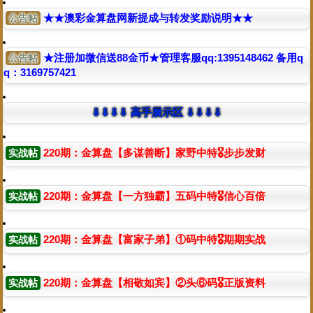
★★澳彩金算盘网新提成与转发奖励说明★★
公告帖
★注册加微信送88金币★管理客服qq:1395148462 备用q
公告帖
q：3169757421
⇓⇓⇓⇓ 高手展示区 ⇓⇓⇓⇓
220期：金算盘【多谋善断】家野中特🎖️步步发财
实战帖
220期：金算盘【一方独霸】五码中特🎖️信心百倍
实战帖
220期：金算盘【富家子弟】①码中特🎖️期期实战
实战帖
220期：金算盘【相敬如宾】②头⑥码🎖️正版资料
实战帖