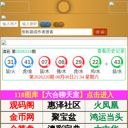
118图库【
六合聊天室
】点击进入
观码阁
惠泽社区
火凤凰
金币网
聚宝盆
鸿运当头