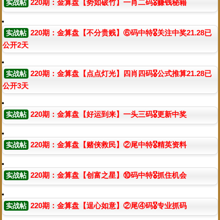
220期：金算盘【势如破竹】一肖二码🎖️赚钱秘籍
实战帖
220期：金算盘【不分贵贱】⑥码中特🎖️关注中奖21.28已
实战帖
公开2天
220期：金算盘【点点灯光】四肖四码🎖️公式推算21.28已
实战帖
公开3天
220期：金算盘【好运到来】一头三码🎖️更新中奖
实战帖
220期：金算盘【赌侠救民】②尾中特🎖️精英资料
实战帖
220期：金算盘【创富之星】⑩码中特🎖️抓住机会
实战帖
220期：金算盘【逞心如意】②尾④码🎖️专业抓码
实战帖