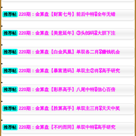
220期：金算盘【财富七号】前后中特🎖️全年无错
推荐帖
220期：金算盘【美意延年】③头⒂码🎖️大胆下注
推荐帖
220期：金算盘【白金凤凰】单双各二肖🎖️赚钱机会
推荐帖
220期：金算盘【暴富透码】单双主②肖🎖️高手研究
推荐帖
220期：金算盘【彩界高手】八尾中特🎖️信心百倍
推荐帖
220期：金算盘【胜算高手】单双主三肖🎖️天天中奖
推荐帖
220期：金算盘【不约而同】单双中特🎖️高手研究
推荐帖