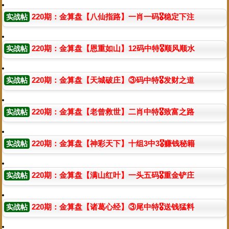
220期：金算盘【八仙指路】一肖一码🎖️稳定下注
实战帖
220期：金算盘【恩重如山】12码中特🎖️顺风顺水
实战帖
220期：金算盘【天城破庄】③码中特🎖️发财之道
实战帖
220期：金算盘【老曾救世】二肖中特🎖️致富之路
实战帖
220期：金算盘【神彩天下】十组3中3🎖️赚钱秘籍
实战帖
220期：金算盘【满山红叶】一头五码🎖️重金铲庄
实战帖
220期：金算盘【诸葛心经】③尾中特🎖️送钱猛料
实战帖