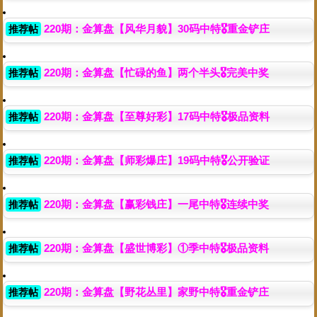
220期：金算盘【风华月貌】30码中特🎖️重金铲庄
推荐帖
220期：金算盘【忙碌的鱼】两个半头🎖️完美中奖
推荐帖
220期：金算盘【至尊好彩】17码中特🎖️极品资料
推荐帖
220期：金算盘【师彩爆庄】19码中特🎖️公开验证
推荐帖
220期：金算盘【赢彩钱庄】一尾中特🎖️连续中奖
推荐帖
220期：金算盘【盛世博彩】①季中特🎖️极品资料
推荐帖
220期：金算盘【野花丛里】家野中特🎖️重金铲庄
推荐帖