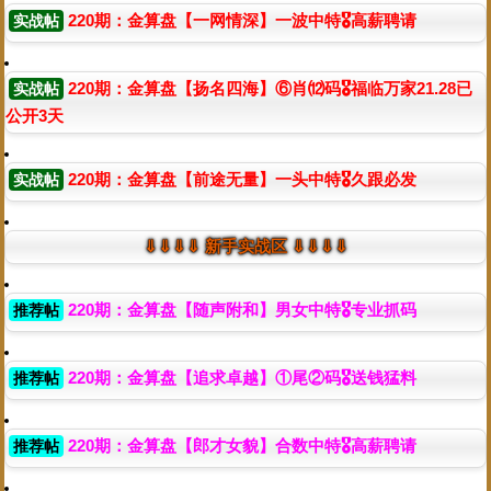
220期：金算盘【一网情深】一波中特🎖️高薪聘请
实战帖
220期：金算盘【扬名四海】⑥肖⑿码🎖️福临万家21.28已
实战帖
公开3天
220期：金算盘【前途无量】一头中特🎖️久跟必发
实战帖
⇓⇓⇓⇓ 新手实战区 ⇓⇓⇓⇓
220期：金算盘【随声附和】男女中特🎖️专业抓码
推荐帖
220期：金算盘【追求卓越】①尾②码🎖️送钱猛料
推荐帖
220期：金算盘【郎才女貌】合数中特🎖️高薪聘请
推荐帖