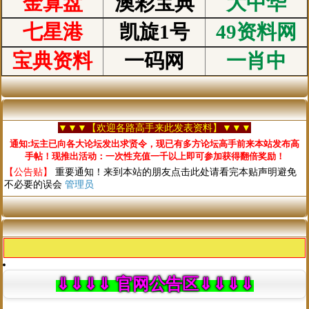
金算盘
澳彩宝典
大中华
七星港
凯旋1号
49资料网
宝典资料
一码网
一肖中
▼▼▼【欢迎各路高手来此发表资料】▼▼▼
通知:坛主已向各大论坛发出求贤令，现已有多方论坛高手前来本站发布高
手帖！现推出活动：一次性充值一千以上即可参加获得翻倍奖励！
【公告贴】
重要通知！来到本站的朋友点击此处请看完本贴声明避免
不必要的误会
管理员
⇓⇓⇓⇓ 官网公告区⇓⇓⇓⇓