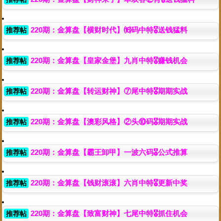
220期：金算盘【横财时代】⒃码中特🎖️送钱猛料
推荐帖
220期：金算盘【皇家金堡】九肖中特🎖️赚钱机会
推荐帖
220期：金算盘【转运财神】⑦尾中特🎖️期期实战
推荐帖
220期：金算盘【澳彩风格】②头⑩码🎖️期期实战
推荐帖
220期：金算盘【霸王卸甲】一波六码🎖️公式推算
推荐帖
220期：金算盘【钱财滚滚】六肖中特🎖️更新中奖
推荐帖
220期：金算盘【致富财神】七尾中特🎖️抓住机会
推荐帖