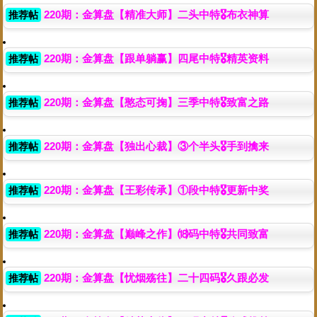
220期：金算盘【精准大师】二头中特🎖️布衣神算
推荐帖
220期：金算盘【跟单躺赢】四尾中特🎖️精英资料
推荐帖
220期：金算盘【憨态可掬】三季中特🎖️致富之路
推荐帖
220期：金算盘【独出心裁】③个半头🎖️手到擒来
推荐帖
220期：金算盘【王彩传承】①段中特🎖️更新中奖
推荐帖
220期：金算盘【巅峰之作】⒅码中特🎖️共同致富
推荐帖
220期：金算盘【忧烟殇往】二十四码🎖️久跟必发
推荐帖