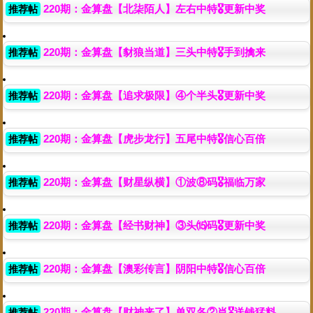
220期：金算盘【北柒陌人】左右中特🎖️更新中奖
推荐帖
220期：金算盘【豺狼当道】三头中特🎖️手到擒来
推荐帖
220期：金算盘【追求极限】④个半头🎖️更新中奖
推荐帖
220期：金算盘【虎步龙行】五尾中特🎖️信心百倍
推荐帖
220期：金算盘【财星纵横】①波⑧码🎖️福临万家
推荐帖
220期：金算盘【经书财神】③头⒂码🎖️更新中奖
推荐帖
220期：金算盘【澳彩传言】阴阳中特🎖️信心百倍
推荐帖
220期：金算盘【财神来了】单双各②肖🎖️送钱猛料
推荐帖